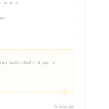
isnummer
ats
je muziekcollectie, of geef 'm
Toevoegen