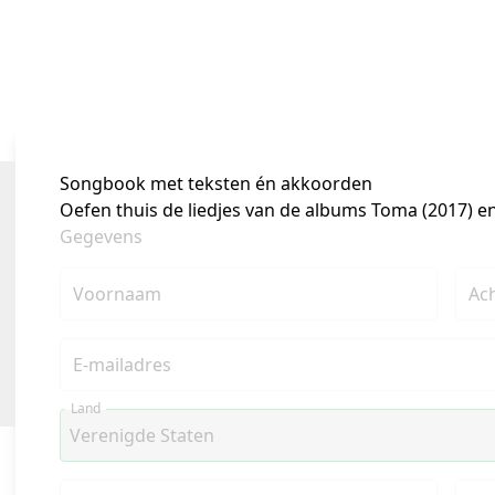
Songbook met teksten én akkoorden
Oefen thuis de liedjes van de albums Toma (2017) e
Gegevens
Voornaam
Ac
E-mailadres
Land